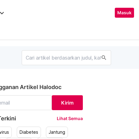
ard_arrow_down
Masuk
search
gganan Artikel Halodoc
Kirim
erkini
Lihat Semua
irus
Diabetes
Jantung