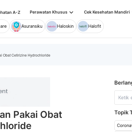
keyboard_arrow_down
keybo
Perawatan Khusus
Cek Kesehatan Mandiri
hatan A-Z
are
Asuransiku
Haloskin
Halofit
i Obat Cetirizine Hydrochloride
Berlan
an Pakai Obat
Topik T
hloride
Coronav