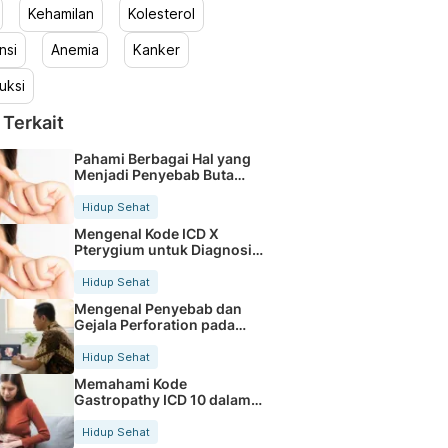
Kehamilan
Kolesterol
nsi
Anemia
Kanker
uksi
 Terkait
Pahami Berbagai Hal yang
Menjadi Penyebab Buta
Warna
Hidup Sehat
Mengenal Kode ICD X
Pterygium untuk Diagnosis
Mata
Hidup Sehat
Mengenal Penyebab dan
Gejala Perforation pada
Tubuh
Hidup Sehat
Memahami Kode
Gastropathy ICD 10 dalam
Rekam Medis Pasien
Hidup Sehat