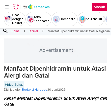
Masuk
Chat
Toko
dengan
Homecare
Asuransiku
Kesehatan
Dokter
search
Home
Artikel
Manfaat Dipenhidramin untuk Atasi Alergi dan 
Manfaat Dipenhidramin untuk Atasi
Alergi dan Gatal
Hidup Sehat
Ditinjau oleh
Redaksi Halodoc
30 Juni 2026
Kenali Manfaat Dipenhidramin untuk Atasi Alergi dan
Gatal