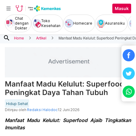
Masuk
Chat
Toko
dengan
Homecare
Asuransiku
Kesehatan
Dokter
search
Home
Artikel
Manfaat Madu Kelulut: Superfood Peningkat 
Manfaat Madu Kelulut: Superfood
Peningkat Daya Tahan Tubuh
Hidup Sehat
Ditinjau oleh
Redaksi Halodoc
12 Juni 2026
Manfaat Madu Kelulut: Superfood Ajaib Tingkatkan
Imunitas