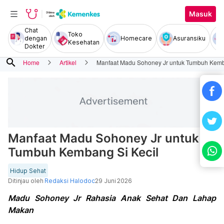
Masuk
Chat
Toko
dengan
Homecare
Asuransiku
Kesehatan
Dokter
search
Home
Artikel
Manfaat Madu Sohoney Jr untuk Tumbuh Kemb
Manfaat Madu Sohoney Jr untuk
Tumbuh Kembang Si Kecil
Hidup Sehat
Ditinjau oleh
Redaksi Halodoc
29 Juni 2026
Madu Sohoney Jr Rahasia Anak Sehat Dan Lahap
Makan