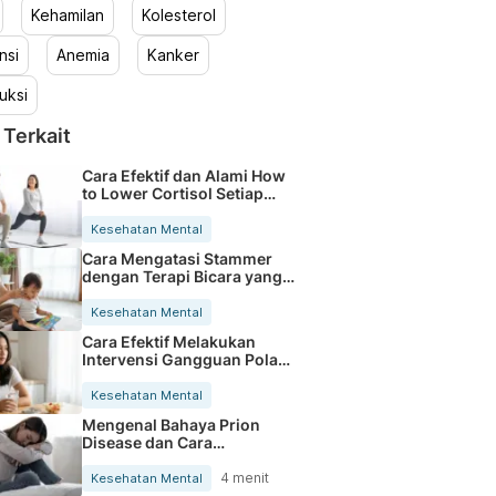
Kehamilan
Kolesterol
nsi
Anemia
Kanker
uksi
 Terkait
Cara Efektif dan Alami How
to Lower Cortisol Setiap
Hari
Kesehatan Mental
Cara Mengatasi Stammer
dengan Terapi Bicara yang
Efektif
Kesehatan Mental
Cara Efektif Melakukan
Intervensi Gangguan Pola
Tidur
Kesehatan Mental
Mengenal Bahaya Prion
Disease dan Cara
Penularannya pada
Manusia
4 menit
Kesehatan Mental