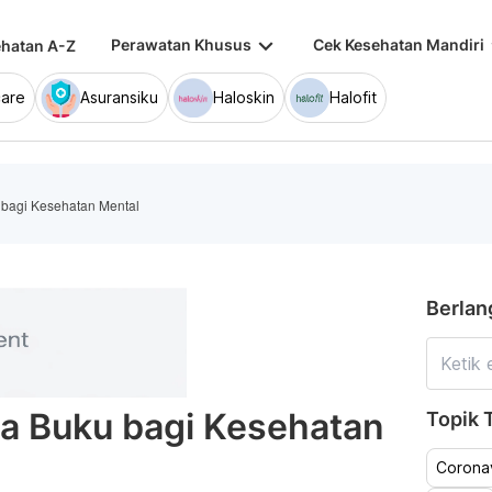
keyboard_arrow_down
keybo
Perawatan Khusus
Cek Kesehatan Mandiri
hatan A-Z
are
Asuransiku
Haloskin
Halofit
bagi Kesehatan Mental
Berlan
 Buku bagi Kesehatan
Topik T
Coronav