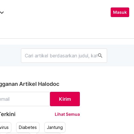
ard_arrow_down
Masuk
search
gganan Artikel Halodoc
Kirim
erkini
Lihat Semua
irus
Diabetes
Jantung