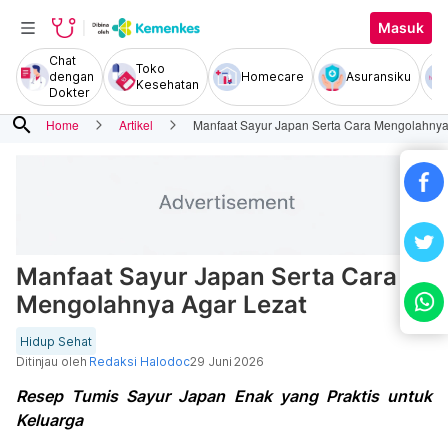
Masuk
Chat
Toko
dengan
Homecare
Asuransiku
Kesehatan
Dokter
search
Home
Artikel
Manfaat Sayur Japan Serta Cara Mengolahnya
Manfaat Sayur Japan Serta Cara
Mengolahnya Agar Lezat
Hidup Sehat
Ditinjau oleh
Redaksi Halodoc
29 Juni 2026
Resep Tumis Sayur Japan Enak yang Praktis untuk
Keluarga