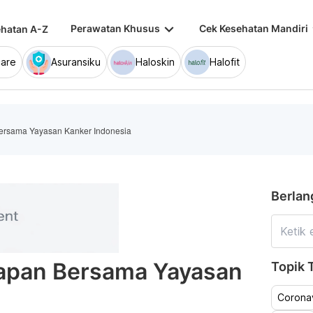
keyboard_arrow_down
keybo
Perawatan Khusus
Cek Kesehatan Mandiri
hatan A-Z
are
Asuransiku
Haloskin
Halofit
ersama Yayasan Kanker Indonesia
Berlan
rapan Bersama Yayasan
Topik T
a
Coronav