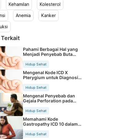
Kehamilan
Kolesterol
nsi
Anemia
Kanker
uksi
 Terkait
Pahami Berbagai Hal yang
Menjadi Penyebab Buta
Warna
Hidup Sehat
Mengenal Kode ICD X
Pterygium untuk Diagnosis
Mata
Hidup Sehat
Mengenal Penyebab dan
Gejala Perforation pada
Tubuh
Hidup Sehat
Memahami Kode
Gastropathy ICD 10 dalam
Rekam Medis Pasien
Hidup Sehat