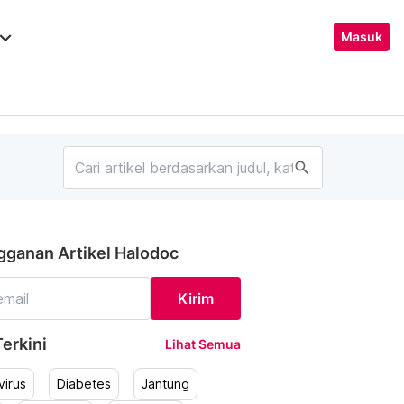
ard_arrow_down
Masuk
search
gganan Artikel Halodoc
Kirim
erkini
Lihat Semua
irus
Diabetes
Jantung