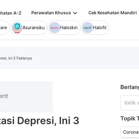
keyboard_arrow_down
keybo
Perawatan Khusus
Cek Kesehatan Mandiri
hatan A-Z
are
Asuransiku
Haloskin
Halofit
resi, Ini 3 Faktanya
Berlan
asi Depresi, Ini 3
Topik T
Coronav