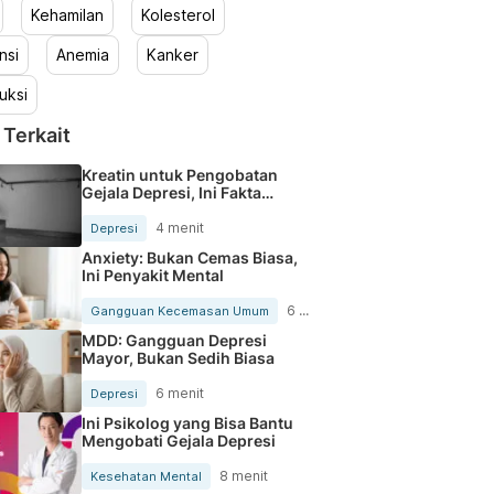
Kehamilan
Kolesterol
nsi
Anemia
Kanker
uksi
 Terkait
Kreatin untuk Pengobatan
Gejala Depresi, Ini Fakta
yang Perlu Diketahui
4 menit
Depresi
Anxiety: Bukan Cemas Biasa,
Ini Penyakit Mental
6 menit
Gangguan Kecemasan Umum
MDD: Gangguan Depresi
Mayor, Bukan Sedih Biasa
6 menit
Depresi
Ini Psikolog yang Bisa Bantu
Mengobati Gejala Depresi
8 menit
Kesehatan Mental