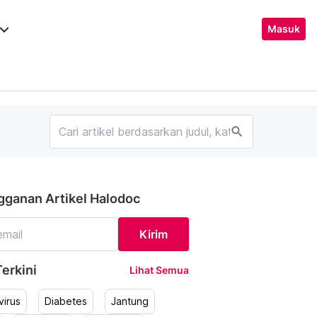
ard_arrow_down
Masuk
search
gganan Artikel Halodoc
Kirim
erkini
Lihat Semua
irus
Diabetes
Jantung