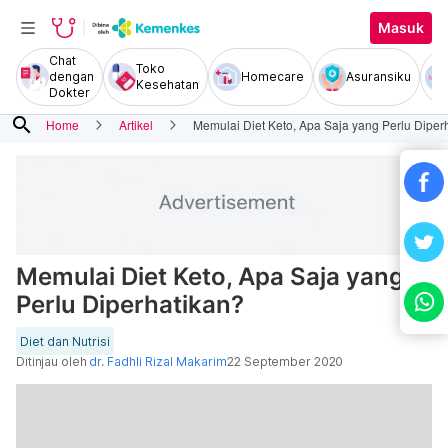
Masuk
Chat
Toko
dengan
Homecare
Asuransiku
Kesehatan
Dokter
search
Home
Artikel
Memulai Diet Keto, Apa Saja yang Perlu Diper
Memulai Diet Keto, Apa Saja yang
Perlu Diperhatikan?
Diet dan Nutrisi
Ditinjau oleh
dr. Fadhli Rizal Makarim
22 September 2020