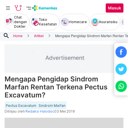
Masuk
Chat
Toko
dengan
Homecare
Asuransiku
Kesehatan
Dokter
search
Home
Artikel
Mengapa Pengidap Sindrom Marfan Rentan Te
Mengapa Pengidap Sindrom
Marfan Rentan Terkena Pectus
Excavatum?
Pectus Excavatum
Sindrom Marfan
Ditinjau oleh
Redaksi Halodoc
03 Mei 2019