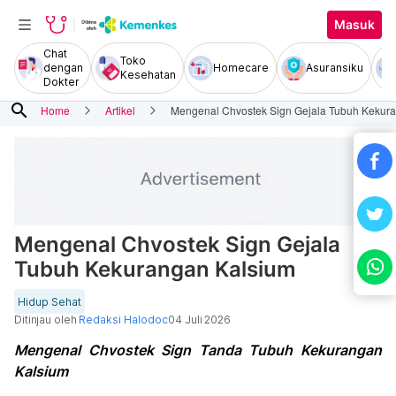
Masuk
Chat
Toko
dengan
Homecare
Asuransiku
Kesehatan
Dokter
search
Home
Artikel
Mengenal Chvostek Sign Gejala Tubuh Kekur
Mengenal Chvostek Sign Gejala
Tubuh Kekurangan Kalsium
Hidup Sehat
Ditinjau oleh
Redaksi Halodoc
04 Juli 2026
Mengenal Chvostek Sign Tanda Tubuh Kekurangan
Kalsium