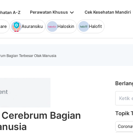
keyboard_arrow_down
keybo
Perawatan Khusus
Cek Kesehatan Mandiri
hatan A-Z
are
Asuransiku
Haloskin
Halofit
rum Bagian Terbesar Otak Manusia
Berlan
 Cerebrum Bagian
Topik T
anusia
Coronav