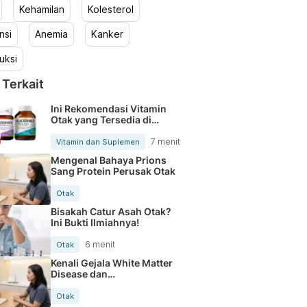
Kehamilan
Kolesterol
nsi
Anemia
Kanker
uksi
 Terkait
Ini Rekomendasi Vitamin
Otak yang Tersedia di
Apotek
7 menit
Vitamin dan Suplemen
Mengenal Bahaya Prions
Sang Protein Perusak Otak
Otak
Bisakah Catur Asah Otak?
Ini Bukti Ilmiahnya!
6 menit
Otak
Kenali Gejala White Matter
Disease dan
Pencegahannya
Otak