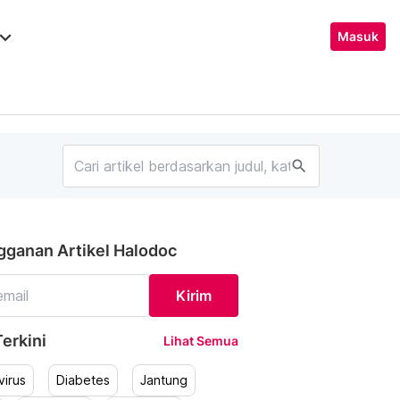
ard_arrow_down
Masuk
search
gganan Artikel Halodoc
Kirim
erkini
Lihat Semua
irus
Diabetes
Jantung