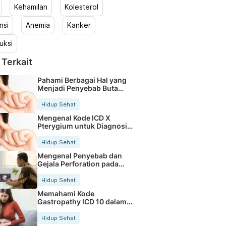
Kehamilan
Kolesterol
nsi
Anemia
Kanker
uksi
 Terkait
Pahami Berbagai Hal yang
Menjadi Penyebab Buta
Warna
Hidup Sehat
Mengenal Kode ICD X
Pterygium untuk Diagnosis
Mata
Hidup Sehat
Mengenal Penyebab dan
Gejala Perforation pada
Tubuh
Hidup Sehat
Memahami Kode
Gastropathy ICD 10 dalam
Rekam Medis Pasien
Hidup Sehat