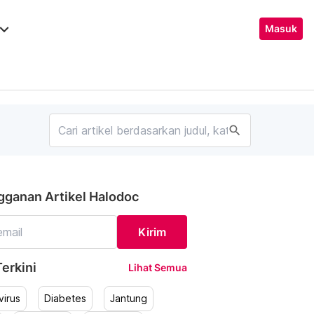
ard_arrow_down
Masuk
search
gganan Artikel Halodoc
Kirim
erkini
Lihat Semua
irus
Diabetes
Jantung