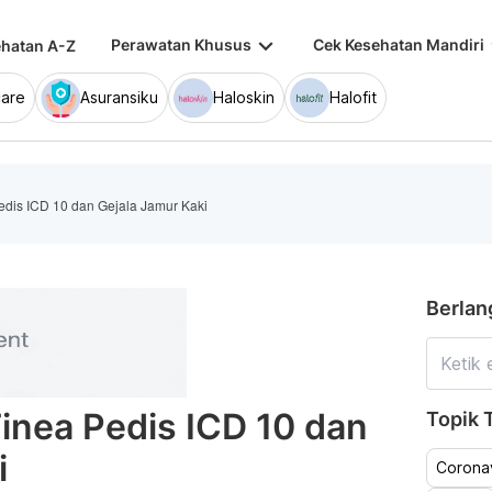
keyboard_arrow_down
keybo
Perawatan Khusus
Cek Kesehatan Mandiri
hatan A-Z
are
Asuransiku
Haloskin
Halofit
dis ICD 10 dan Gejala Jamur Kaki
Berlan
inea Pedis ICD 10 dan
Topik T
i
Coronav