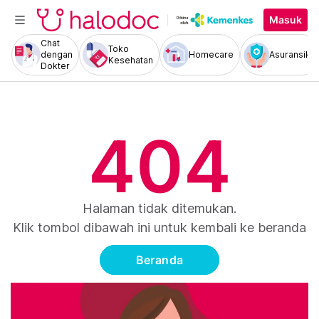
Masuk
Chat
Toko
dengan
Homecare
Asuransiku
Kesehatan
Dokter
404
Halaman tidak ditemukan.
Klik tombol dibawah ini untuk kembali ke beranda
Beranda