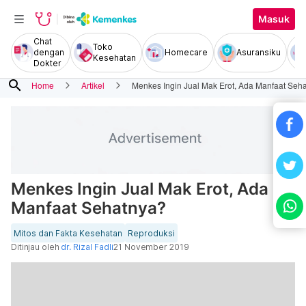
Masuk
Chat
Toko
dengan
Homecare
Asuransiku
Kesehatan
Dokter
search
Home
Artikel
Menkes Ingin Jual Mak Erot, Ada Manfaat Seh
Menkes Ingin Jual Mak Erot, Ada
Manfaat Sehatnya?
Mitos dan Fakta Kesehatan
Reproduksi
Ditinjau oleh
dr. Rizal Fadli
21 November 2019