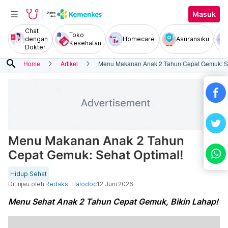
Masuk
Chat
Toko
dengan
Homecare
Asuransiku
Kesehatan
Dokter
search
Home
Artikel
Menu Makanan Anak 2 Tahun Cepat Gemuk: Se
Menu Makanan Anak 2 Tahun
Cepat Gemuk: Sehat Optimal!
Hidup Sehat
Ditinjau oleh
Redaksi Halodoc
12 Juni 2026
Menu Sehat Anak 2 Tahun Cepat Gemuk, Bikin Lahap!