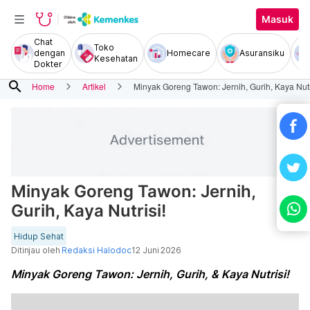
Masuk
Chat
Toko
dengan
Homecare
Asuransiku
Kesehatan
Dokter
search
Home
Artikel
Minyak Goreng Tawon: Jernih, Gurih, Kaya Nutr
Minyak Goreng Tawon: Jernih,
Gurih, Kaya Nutrisi!
Hidup Sehat
Ditinjau oleh
Redaksi Halodoc
12 Juni 2026
Minyak Goreng Tawon: Jernih, Gurih, & Kaya Nutrisi!