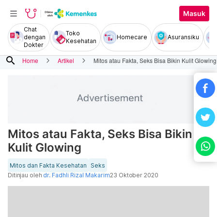
Masuk
Chat
Toko
dengan
Homecare
Asuransiku
Kesehatan
Dokter
search
Home
Artikel
Mitos atau Fakta, Seks Bisa Bikin Kulit Glowing
Mitos atau Fakta, Seks Bisa Bikin
Kulit Glowing
Mitos dan Fakta Kesehatan
Seks
Ditinjau oleh
dr. Fadhli Rizal Makarim
23 Oktober 2020