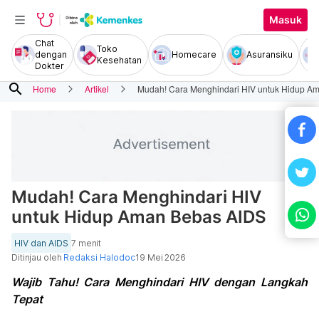
Masuk
Chat
Toko
dengan
Homecare
Asuransiku
Kesehatan
Dokter
search
Home
Artikel
Mudah! Cara Menghindari HIV untuk Hidup A
Mudah! Cara Menghindari HIV
untuk Hidup Aman Bebas AIDS
HIV dan AIDS
7 menit
Ditinjau oleh
Redaksi Halodoc
19 Mei 2026
Wajib Tahu! Cara Menghindari HIV dengan Langkah
Tepat