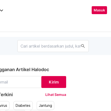
ard_arrow_down
Masuk
search
gganan Artikel Halodoc
Kirim
erkini
Lihat Semua
irus
Diabetes
Jantung