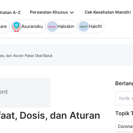
keyboard_arrow_down
keybo
Perawatan Khusus
Cek Kesehatan Mandiri
hatan A-Z
are
Asuransiku
Haloskin
Halofit
is, dan Aturan Pakai Obat Batuk
Berlan
at, Dosis, dan Aturan
Topik T
Coronav