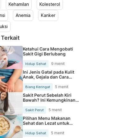
Kehamilan
Kolesterol
nsi
Anemia
Kanker
uksi
 Terkait
Ketahui Cara Mengobati
Sakit Gigi Berlubang
9 menit
Hidup Sehat
Ini Jenis Gatal pada Kulit
Anak, Gejala dan Cara
Mengobatinya
5 menit
Biang Keringat
Sakit Perut Sebelah Kiri
Bawah? Ini Kemungkinan
Penyebabnya
5 menit
Sakit Perut
Pilihan Menu Makanan
Sehat dan Lezat untuk
Mengurangi Kolesterol
5 menit
Hidup Sehat