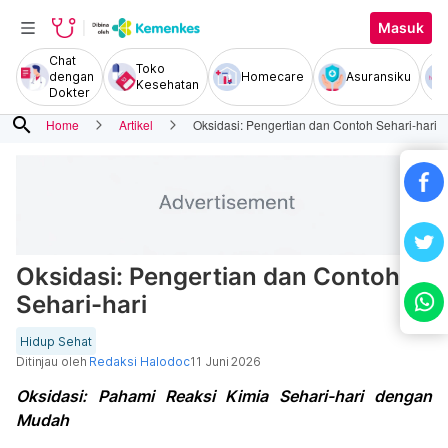
Masuk
Chat
Toko
dengan
Homecare
Asuransiku
Kesehatan
Dokter
search
Home
Artikel
Oksidasi: Pengertian dan Contoh Sehari-hari
Oksidasi: Pengertian dan Contoh
Sehari-hari
Hidup Sehat
Ditinjau oleh
Redaksi Halodoc
11 Juni 2026
Oksidasi: Pahami Reaksi Kimia Sehari-hari dengan
Mudah