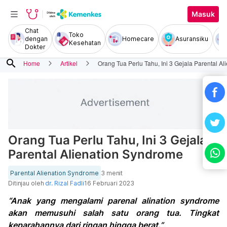
Masuk
Chat
Toko
dengan
Homecare
Asuransiku
Kesehatan
Dokter
search
Home
Artikel
Orang Tua Perlu Tahu, Ini 3 Gejala Parental A
Orang Tua Perlu Tahu, Ini 3 Gejala
Parental Alienation Syndrome
Parental Alienation Syndrome
3 menit
Ditinjau oleh
dr. Rizal Fadli
16 Februari 2023
“Anak yang mengalami parenal alination syndrome
akan memusuhi salah satu orang tua. Tingkat
keparahannya dari ringan hingga berat.”