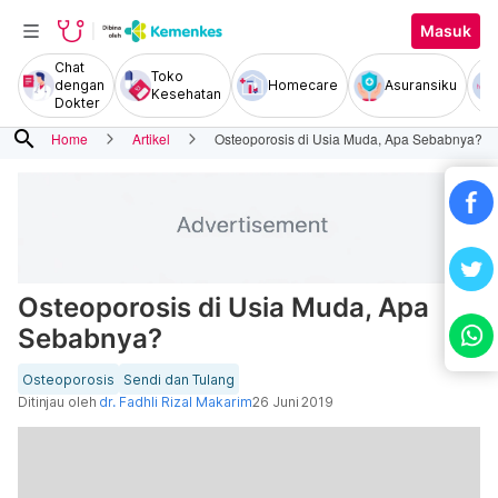
Masuk
Chat
Toko
dengan
Homecare
Asuransiku
Kesehatan
Dokter
search
Home
Artikel
Osteoporosis di Usia Muda, Apa Sebabnya?
Osteoporosis di Usia Muda, Apa
Sebabnya?
Osteoporosis
Sendi dan Tulang
Ditinjau oleh
dr. Fadhli Rizal Makarim
26 Juni 2019