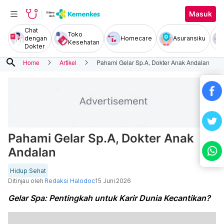
Masuk
Chat
Toko
dengan
Homecare
Asuransiku
Kesehatan
Dokter
search
Home
Artikel
Pahami Gelar Sp.A, Dokter Anak Andalan
Pahami Gelar Sp.A, Dokter Anak
Andalan
Hidup Sehat
Ditinjau oleh
Redaksi Halodoc
15 Juni 2026
Gelar Spa: Pentingkah untuk Karir Dunia Kecantikan?