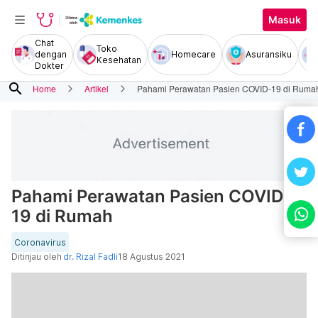
Masuk
Chat
Toko
dengan
Homecare
Asuransiku
Kesehatan
Dokter
search
Home
Artikel
Pahami Perawatan Pasien COVID-19 di Ruma
Pahami Perawatan Pasien COVID-
19 di Rumah
Coronavirus
Ditinjau oleh
dr. Rizal Fadli
18 Agustus 2021