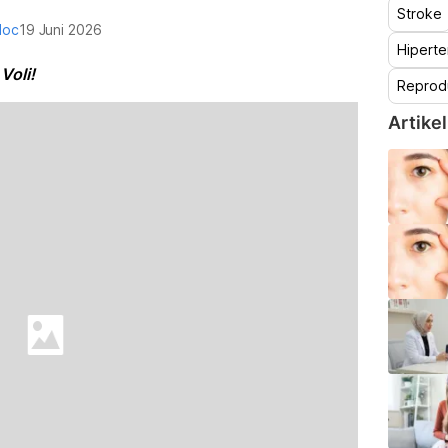
Stroke
doc
19 Juni 2026
Hiperte
Voli!
Reprod
Artikel