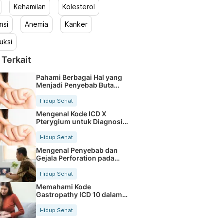
Kehamilan
Kolesterol
nsi
Anemia
Kanker
uksi
 Terkait
Pahami Berbagai Hal yang
Menjadi Penyebab Buta
Warna
Hidup Sehat
Mengenal Kode ICD X
Pterygium untuk Diagnosis
Mata
Hidup Sehat
Mengenal Penyebab dan
Gejala Perforation pada
Tubuh
Hidup Sehat
Memahami Kode
Gastropathy ICD 10 dalam
Rekam Medis Pasien
Hidup Sehat