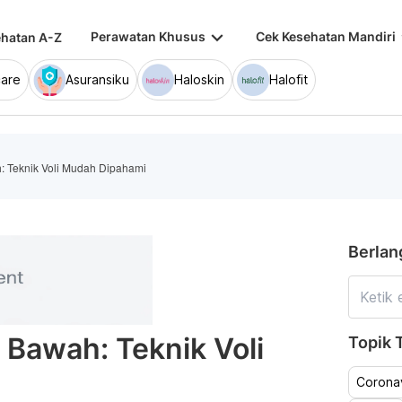
keyboard_arrow_down
keybo
Perawatan Khusus
Cek Kesehatan Mandiri
hatan A-Z
are
Asuransiku
Haloskin
Halofit
: Teknik Voli Mudah Dipahami
Berlan
 Bawah: Teknik Voli
Topik T
Coronav