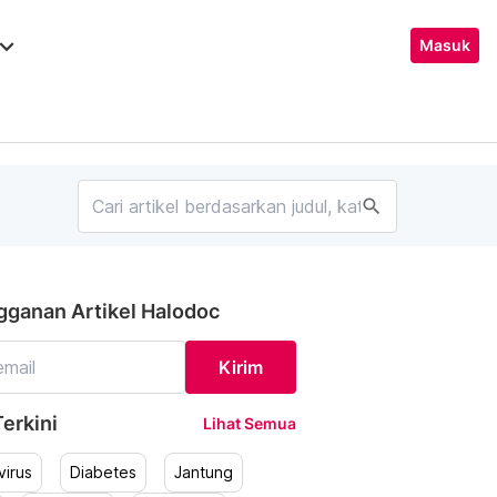
ard_arrow_down
Masuk
search
gganan Artikel Halodoc
Kirim
erkini
Lihat Semua
irus
Diabetes
Jantung