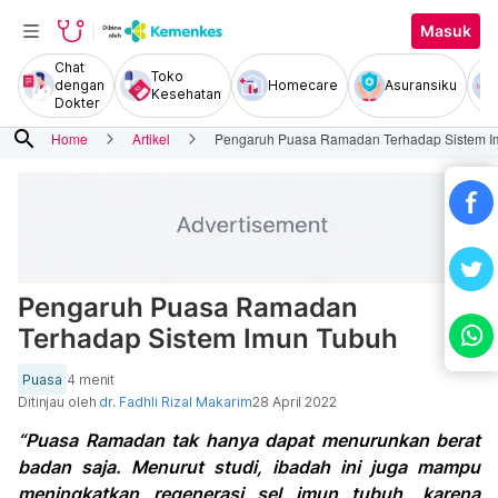
Masuk
Chat
Toko
dengan
Homecare
Asuransiku
Kesehatan
Dokter
search
Home
Artikel
Pengaruh Puasa Ramadan Terhadap Sistem I
Pengaruh Puasa Ramadan
Terhadap Sistem Imun Tubuh
Puasa
4 menit
Ditinjau oleh
dr. Fadhli Rizal Makarim
28 April 2022
“Puasa Ramadan tak hanya dapat menurunkan berat
badan saja. Menurut studi, ibadah ini juga mampu
meningkatkan regenerasi sel imun tubuh, karena