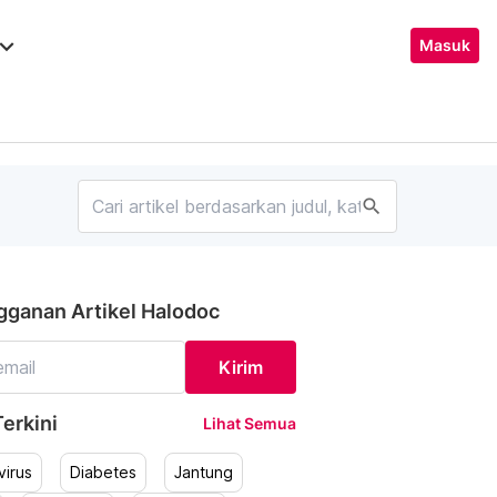
ard_arrow_down
Masuk
search
gganan Artikel Halodoc
Kirim
erkini
Lihat Semua
irus
Diabetes
Jantung