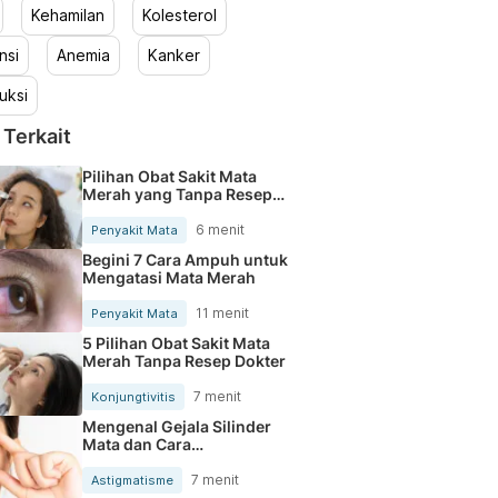
Kehamilan
Kolesterol
nsi
Anemia
Kanker
uksi
 Terkait
Pilihan Obat Sakit Mata
Merah yang Tanpa Resep
Dokter
6 menit
Penyakit Mata
Begini 7 Cara Ampuh untuk
Mengatasi Mata Merah
11 menit
Penyakit Mata
5 Pilihan Obat Sakit Mata
Merah Tanpa Resep Dokter
7 menit
Konjungtivitis
Mengenal Gejala Silinder
Mata dan Cara
Mengatasinya
7 menit
Astigmatisme