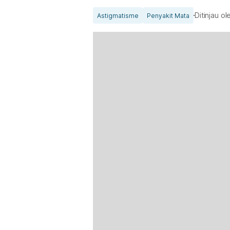
Ditinjau o
Astigmatisme
Penyakit Mata