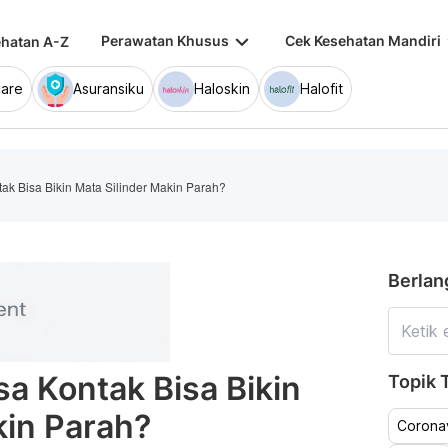
keyboard_arrow_down
keybo
Perawatan Khusus
Cek Kesehatan Mandiri
hatan A-Z
are
Asuransiku
Haloskin
Halofit
k Bisa Bikin Mata Silinder Makin Parah?
Berlan
a Kontak Bisa Bikin
Topik T
kin Parah?
Coronav