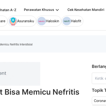
keyboard_arrow_down
keybo
Perawatan Khusus
Cek Kesehatan Mandiri
hatan A-Z
are
Asuransiku
Haloskin
Halofit
icu Nefritis Interstisial
Berlan
 Bisa Memicu Nefritis
Topik T
Coronav