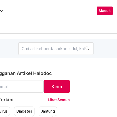
ard_arrow_down
Masuk
search
gganan Artikel Halodoc
Kirim
erkini
Lihat Semua
irus
Diabetes
Jantung