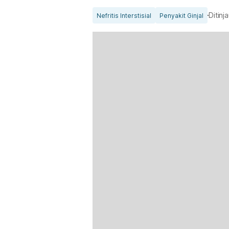
Ditinj
Nefritis Interstisial
Penyakit Ginjal