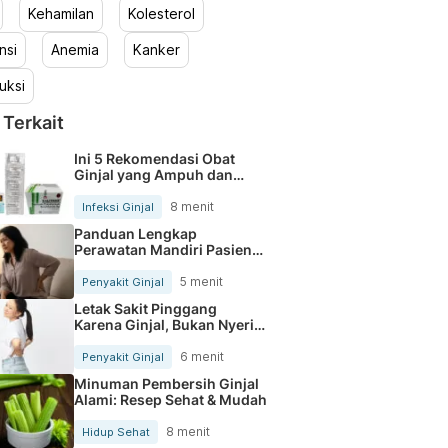
Kehamilan
Kolesterol
nsi
Anemia
Kanker
uksi
 Terkait
Ini 5 Rekomendasi Obat
Ginjal yang Ampuh dan
Aman di Apotek
8 menit
Infeksi Ginjal
Panduan Lengkap
Perawatan Mandiri Pasien
CAPD di Rumah
5 menit
Penyakit Ginjal
Letak Sakit Pinggang
Karena Ginjal, Bukan Nyeri
Biasa
6 menit
Penyakit Ginjal
Minuman Pembersih Ginjal
Alami: Resep Sehat & Mudah
8 menit
Hidup Sehat