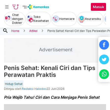
Masuk
Chat
Toko
dengan
Homecare
Asuransiku
Kesehatan
Dokter
search
Home
Artikel
Penis Sehat: Kenali Ciri dan Tips Perawatan Pr
Penis Sehat: Kenali Ciri dan Tips
Perawatan Praktis
Hidup Sehat
Ditinjau oleh
Redaksi Halodoc
22 Juni 2026
Pria Wajib Tahu! Ciri dan Cara Menjaga Penis Sehat