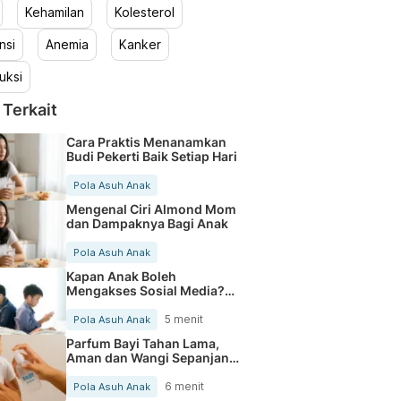
Kehamilan
Kolesterol
nsi
Anemia
Kanker
uksi
 Terkait
Cara Praktis Menanamkan
Budi Pekerti Baik Setiap Hari
Pola Asuh Anak
Mengenal Ciri Almond Mom
dan Dampaknya Bagi Anak
Pola Asuh Anak
Kapan Anak Boleh
Mengakses Sosial Media?
Ini yang Perlu Orang Tua
Pahami
5 menit
Pola Asuh Anak
Parfum Bayi Tahan Lama,
Aman dan Wangi Sepanjang
Hari
6 menit
Pola Asuh Anak