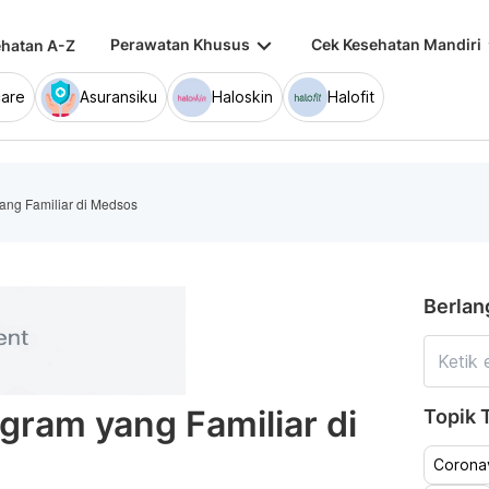
keyboard_arrow_down
keybo
Perawatan Khusus
Cek Kesehatan Mandiri
hatan A-Z
are
Asuransiku
Haloskin
Halofit
ang Familiar di Medsos
Berlan
gram yang Familiar di
Topik T
Coronav