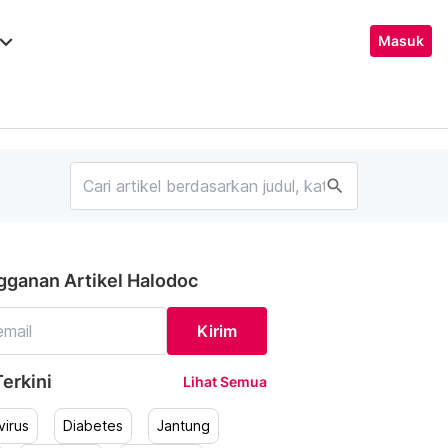
ard_arrow_down
Masuk
search
gganan Artikel Halodoc
Kirim
erkini
Lihat Semua
irus
Diabetes
Jantung