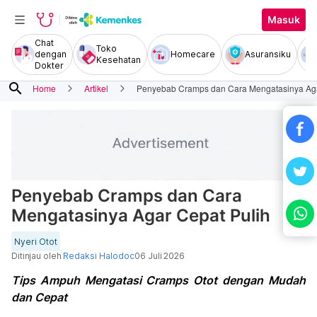
Masuk
Chat
Toko
dengan
Homecare
Asuransiku
Kesehatan
Dokter
search
Home
Artikel
Penyebab Cramps dan Cara Mengatasinya Aga
Penyebab Cramps dan Cara
Mengatasinya Agar Cepat Pulih
Nyeri Otot
Ditinjau oleh
Redaksi Halodoc
06 Juli 2026
Tips Ampuh Mengatasi Cramps Otot dengan Mudah
dan Cepat