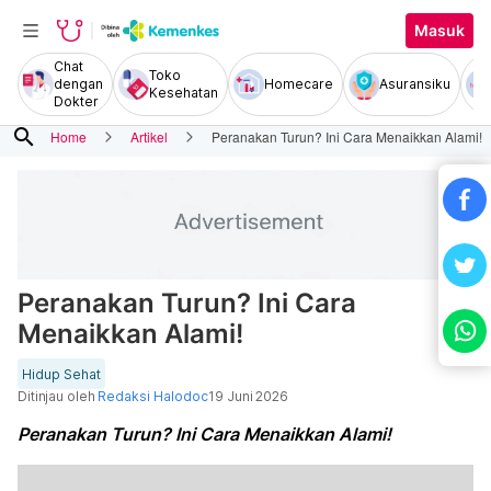
Masuk
Chat
Toko
dengan
Homecare
Asuransiku
Kesehatan
Dokter
search
Home
Artikel
Peranakan Turun? Ini Cara Menaikkan Alami!
Peranakan Turun? Ini Cara
Menaikkan Alami!
Hidup Sehat
Ditinjau oleh
Redaksi Halodoc
19 Juni 2026
Peranakan Turun? Ini Cara Menaikkan Alami!