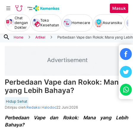
Masuk
Chat
Toko
dengan
Homecare
Asuransiku
Kesehatan
Dokter
search
Home
Artikel
Perbedaan Vape dan Rokok: Mana yang Lebi
Perbedaan Vape dan Rokok: Mana
yang Lebih Bahaya?
Hidup Sehat
Ditinjau oleh
Redaksi Halodoc
22 Juni 2026
Perbedaan Vape dan Rokok: Mana yang Lebih
Bahaya?