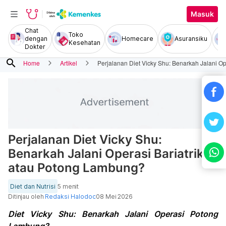
Masuk
Chat
Toko
dengan
Homecare
Asuransiku
Kesehatan
Dokter
search
Home
Artikel
Perjalanan Diet Vicky Shu: Benarkah Jalani O
Perjalanan Diet Vicky Shu:
Benarkah Jalani Operasi Bariatrik
atau Potong Lambung?
Diet dan Nutrisi
5 menit
Ditinjau oleh
Redaksi Halodoc
08 Mei 2026
Diet Vicky Shu: Benarkah Jalani Operasi Potong