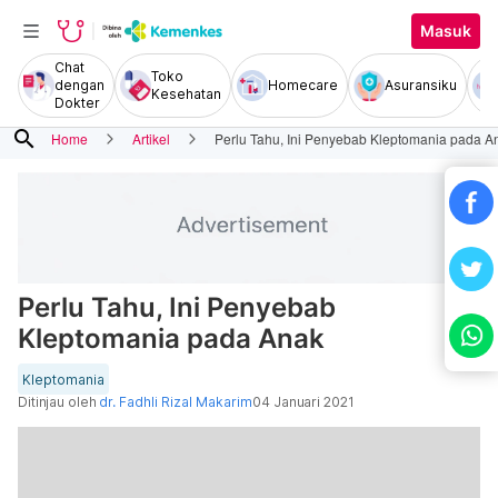
Masuk
Chat
Toko
dengan
Homecare
Asuransiku
Kesehatan
Dokter
search
Home
Artikel
Perlu Tahu, Ini Penyebab Kleptomania pada A
Perlu Tahu, Ini Penyebab
Kleptomania pada Anak
Kleptomania
Ditinjau oleh
dr. Fadhli Rizal Makarim
04 Januari 2021