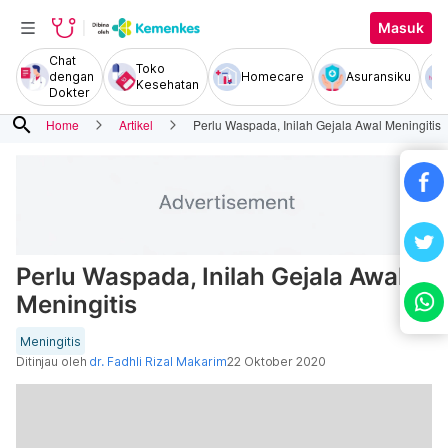
Masuk
Chat
Toko
dengan
Homecare
Asuransiku
Kesehatan
Dokter
search
Home
Artikel
Perlu Waspada, Inilah Gejala Awal Meningitis
Perlu Waspada, Inilah Gejala Awal
Meningitis
Meningitis
Ditinjau oleh
dr. Fadhli Rizal Makarim
22 Oktober 2020