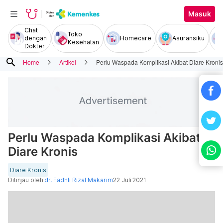
Masuk
Chat
Toko
dengan
Homecare
Asuransiku
Kesehatan
Dokter
search
Home
Artikel
Perlu Waspada Komplikasi Akibat Diare Kronis
Perlu Waspada Komplikasi Akibat
Diare Kronis
Diare Kronis
Ditinjau oleh
dr. Fadhli Rizal Makarim
22 Juli 2021