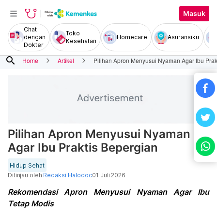
Masuk
Chat
Toko
dengan
Homecare
Asuransiku
Kesehatan
Dokter
search
Home
Artikel
Pilihan Apron Menyusui Nyaman Agar Ibu Prak
Pilihan Apron Menyusui Nyaman
Agar Ibu Praktis Bepergian
Hidup Sehat
Ditinjau oleh
Redaksi Halodoc
01 Juli 2026
Rekomendasi Apron Menyusui Nyaman Agar Ibu
Tetap Modis