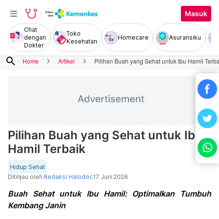
Masuk
Chat
Toko
dengan
Homecare
Asuransiku
Kesehatan
Dokter
search
Home
Artikel
Pilihan Buah yang Sehat untuk Ibu Hamil Terba
Pilihan Buah yang Sehat untuk Ibu
Hamil Terbaik
Hidup Sehat
Ditinjau oleh
Redaksi Halodoc
17 Juni 2026
Buah Sehat untuk Ibu Hamil: Optimalkan Tumbuh
Kembang Janin