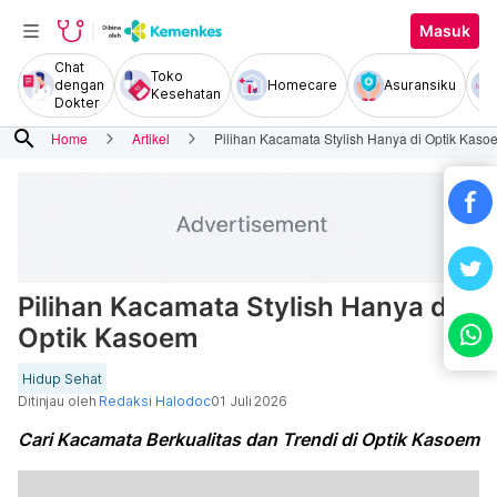
Masuk
Chat
Toko
dengan
Homecare
Asuransiku
Kesehatan
Dokter
search
Home
Artikel
Pilihan Kacamata Stylish Hanya di Optik Kaso
Pilihan Kacamata Stylish Hanya di
Optik Kasoem
Hidup Sehat
Ditinjau oleh
Redaksi Halodoc
01 Juli 2026
Cari Kacamata Berkualitas dan Trendi di Optik Kasoem