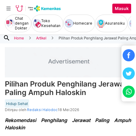
Masuk
Chat
Toko
dengan
Homecare
Asuransiku
Kesehatan
Dokter
search
Home
Artikel
Pilihan Produk Penghilang Jerawat Paling Am
Pilihan Produk Penghilang Jerawat
Paling Ampuh Haloskin
Hidup Sehat
Ditinjau oleh
Redaksi Halodoc
18 Mei 2026
Rekomendasi Penghilang Jerawat Paling Ampuh
Haloskin