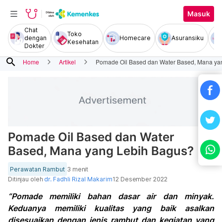
Masuk
Chat
Toko
dengan
Homecare
Asuransiku
Kesehatan
Dokter
search
Home
Artikel
Pomade Oil Based dan Water Based, Mana ya
Pomade Oil Based dan Water
Based, Mana yang Lebih Bagus?
Perawatan Rambut
3 menit
Ditinjau oleh
dr. Fadhli Rizal Makarim
12 Desember 2022
“Pomade memiliki bahan dasar air dan minyak.
Keduanya memiliki kualitas yang baik asalkan
disesuaikan dengan jenis rambut dan kegiatan yang