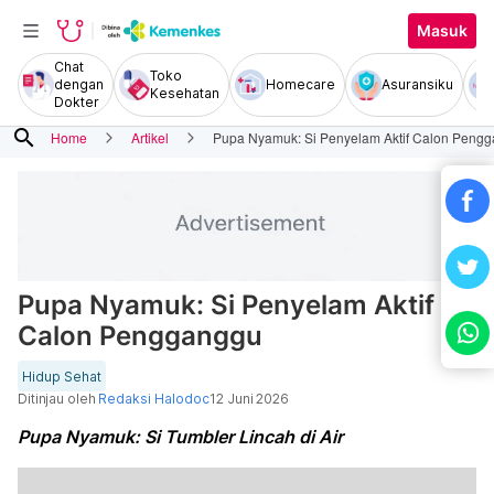
Masuk
Chat
Toko
dengan
Homecare
Asuransiku
Kesehatan
Dokter
search
Home
Artikel
Pupa Nyamuk: Si Penyelam Aktif Calon Peng
Pupa Nyamuk: Si Penyelam Aktif
Calon Pengganggu
Hidup Sehat
Ditinjau oleh
Redaksi Halodoc
12 Juni 2026
Pupa Nyamuk: Si Tumbler Lincah di Air