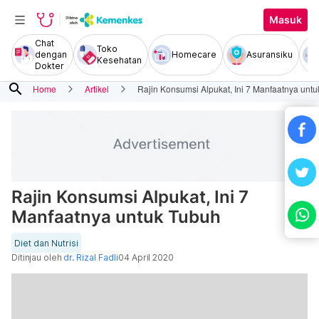
Masuk
Chat
Toko
dengan
Homecare
Asuransiku
Kesehatan
Dokter
search
Home
Artikel
Rajin Konsumsi Alpukat, Ini 7 Manfaatnya unt
Rajin Konsumsi Alpukat, Ini 7
Manfaatnya untuk Tubuh
Diet dan Nutrisi
Ditinjau oleh
dr. Rizal Fadli
04 April 2020