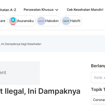
keyboard_arrow_down
keybo
Perawatan Khusus
Cek Kesehatan Mandiri
hatan A-Z
are
Asuransiku
Haloskin
Halofit
l, Ini Dampaknya bagi Kesehatan
Berlan
 Ilegal, Ini Dampaknya
Topik T
Coronav