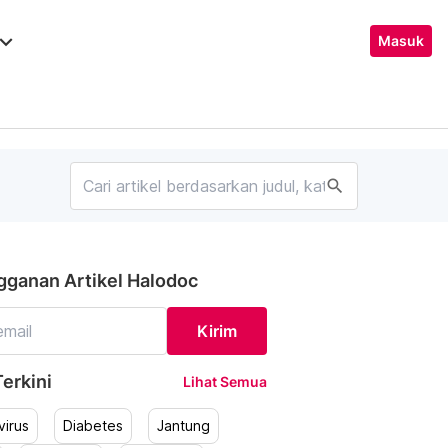
ard_arrow_down
Masuk
search
gganan Artikel Halodoc
Kirim
erkini
Lihat Semua
irus
Diabetes
Jantung