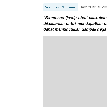
3 menit
Ditinjau ol
Vitamin dan Suplemen
“Fenomena ‘jastip obat’ dilakuka
dikeluarkan untuk mendapatkan pe
dapat memunculkan dampak negati