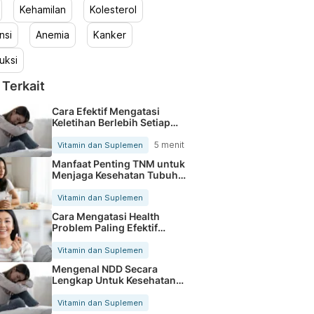
Kehamilan
Kolesterol
nsi
Anemia
Kanker
uksi
 Terkait
Cara Efektif Mengatasi
Keletihan Berlebih Setiap
Hari
5 menit
Vitamin dan Suplemen
Manfaat Penting TNM untuk
Menjaga Kesehatan Tubuh
Setiap Hari
Vitamin dan Suplemen
Cara Mengatasi Health
Problem Paling Efektif
Setiap Hari
Vitamin dan Suplemen
Mengenal NDD Secara
Lengkap Untuk Kesehatan
Tubuh Optimal
Vitamin dan Suplemen