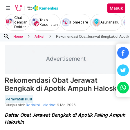
Masuk
Chat
Toko
dengan
Homecare
Asuransiku
Kesehatan
Dokter
search
Home
Artikel
Rekomendasi Obat Jerawat Bengkak di Apotik
Rekomendasi Obat Jerawat
Bengkak di Apotik Ampuh Haloskin
Perawatan Kulit
Ditinjau oleh
Redaksi Halodoc
19 Mei 2026
Daftar Obat Jerawat Bengkak di Apotik Paling Ampuh
Haloskin