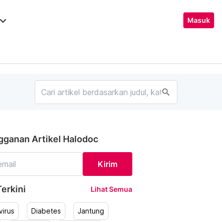
ard_arrow_down
Masuk
search
gganan Artikel Halodoc
Kirim
erkini
Lihat Semua
irus
Diabetes
Jantung