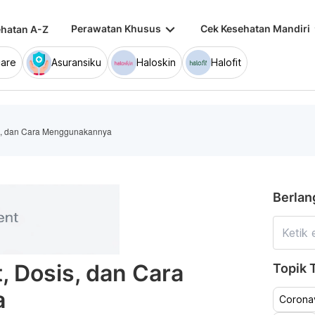
keyboard_arrow_down
keybo
Perawatan Khusus
Cek Kesehatan Mandiri
hatan A-Z
are
Asuransiku
Haloskin
Halofit
is, dan Cara Menggunakannya
Berlan
, Dosis, dan Cara
Topik T
a
Coronav