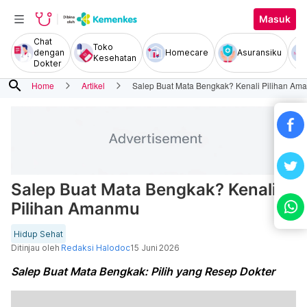
Masuk
Chat
Toko
dengan
Homecare
Asuransiku
Kesehatan
Dokter
search
Home
Artikel
Salep Buat Mata Bengkak? Kenali Pilihan Am
Salep Buat Mata Bengkak? Kenali
Pilihan Amanmu
Hidup Sehat
Ditinjau oleh
Redaksi Halodoc
15 Juni 2026
Salep Buat Mata Bengkak: Pilih yang Resep Dokter