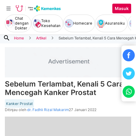
Masuk
Chat
Toko
dengan
Homecare
Asuransiku
Kesehatan
Dokter
search
Home
Artikel
Sebelum Terlambat, Kenali 5 Cara Mencegah K
Sebelum Terlambat, Kenali 5 Cara
Mencegah Kanker Prostat
Kanker Prostat
Ditinjau oleh
dr. Fadhli Rizal Makarim
27 Januari 2022